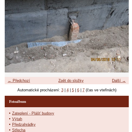
← Předchozí
Zpět do složky
Další →
Automatické procházení:
3
|
4
|
5
|
6
|
7
(čas ve vteřinách)
Fotoalbum
Zateplení - Plášť budovy
Výtah
Předzahrádky
Střecha