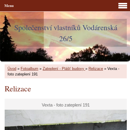
Menu
Společenství vlastníků Vodárenská
26/5
Úvod
»
Fotoalbum
»
Zateplení - Plášť budovy
»
Relizace
»
Vexta -
foto zateplení 191
Relizace
Vexta - foto zateplení 191