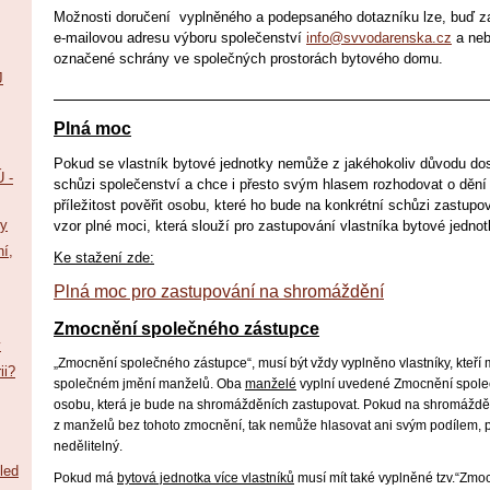
Možnosti doručení vyplněného a podepsaného dotazníku lze, buď z
e-mailovou adresu výboru společenství
info@svvodarenska.cz
a neb
označené schrány ve společných prostorách bytového domu.
J
_________________________________________________
Plná moc
Pokud se vlastník bytové jednotky nemůže z jakéhokoliv důvodu dos
 -
schůzi společenství a chce i přesto svým hlasem rozhodovat o dění
příležitost pověřit osobu, které ho bude na konkrétní schůzi zastupo
vy
vzor plné moci, která slouží pro zastupování vlastníka bytové jedn
ní,
Ke stažení zde:
Plná moc pro zastupování na shromáždění
Zmocnění společného zástupce
y
„Zmocnění společného zástupce“, musí být vždy vyplněno vlastníky, kteří m
ii?
společném jmění manželů. Oba
manželé
vyplní uvedené Zmocnění společ
osobu, která je bude na shromážděních zastupovat. Pokud na shromážděn
z manželů bez tohoto zmocnění, tak nemůže hlasovat ani svým podílem, pr
nedělitelný.
led
Pokud má
bytová jednotka více vlastníků
musí mít také vyplněné tzv.“Zm