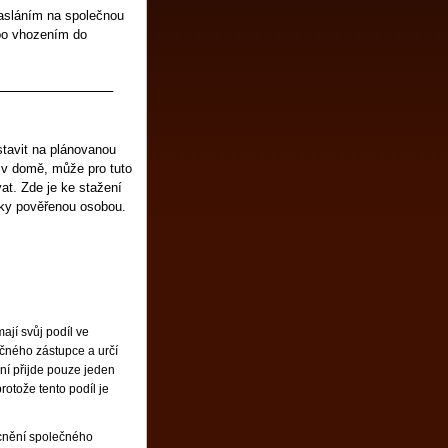
asláním na společnou
o vhozením do
_______________
tavit na plánovanou
 v domě, může pro tuto
vat. Zde je ke stažení
otky pověřenou osobou.
ají svůj podíl ve
ného zástupce a určí
í přijde pouze jeden
otože tento podíl je
ocnění společného