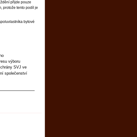
ždění přijde pouze
 protože tento podíl je
spoluvlastníka bytové
ho
resu výboru
chrány SVJ ve
ní společenství
_______________