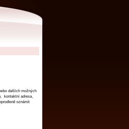
 nebo dalších možných
n, kontaktní adresa,
neprodleně oznámit