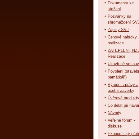
Dokumenty ke
stažení
Pozvánky na
shromáždění SV
Zápisy SVJ
Cenové nabídky,
realizace
ZATEPLENÍ, NZÚ
Realizace
Uzavřené smlou
Povolení (staveb
památkáři)
Výroční zprávy a
účetní závěrky
Úvěrové produkt
Co dělat při havár
Návody
Veřejné fórum -
diskuse
Ekonomický přeh