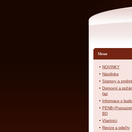
Menu
NOVINKY
Nástěnka
Stanovy a směrn
Domovní a požár
řád
Informace o bud
PENB+Posouzen
BD
Vlastníci
Revize a odečty