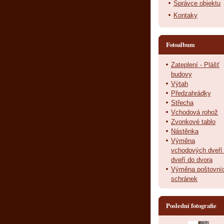
Správce objektu
Kontaky
Fotoalbum
Zateplení - Plášť
budovy
Výtah
Předzahrádky
Střecha
Vchodová rohož
Zvonkové tablo
Nástěnka
Výměna
vchodových dveří
dveří do dvora
Výměna poštovní
schránek
Poslední fotografie