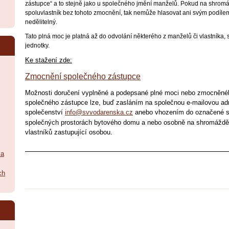
zástupce“ a to stejně jako u společného jmění manželů. Pokud na shromá
spoluvlastník bez tohoto zmocnění, tak nemůže hlasovat ani svým podílem,
nedělitelný.
Tato plná moc je platná až do odvolání některého z manželů či vlastníka, 
jednotky.
Ke stažení zde:
Zmocnění společného zástupce
Možnosti doručení vyplněné a podepsané plné moci nebo zmocněné
společného zástupce lze, buď zasláním na společnou e-mailovou ad
společenství
info@svvodarenska.cz
anebo vhozením do označené s
společných prostorách bytového domu a nebo osobně na shromáždě
vlastníků zastupující osobou.
_________________________________________________
 a
ch