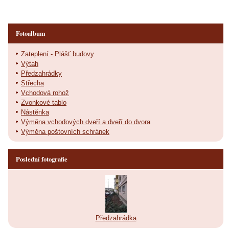
Fotoalbum
Zateplení - Plášť budovy
Výtah
Předzahrádky
Střecha
Vchodová rohož
Zvonkové tablo
Nástěnka
Výměna vchodových dveří a dveří do dvora
Výměna poštovních schránek
Poslední fotografie
Předzahrádka