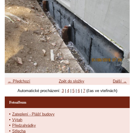
← Předchozí
Zpět do složky
Další →
Automatické procházení:
3
|
4
|
5
|
6
|
7
(čas ve vteřinách)
Fotoalbum
Zateplení - Plášť budovy
Výtah
Předzahrádky
Střecha