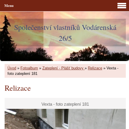
Menu
Společenství vlastníků Vodárenská
26/5
Úvod
»
Fotoalbum
»
Zateplení - Plášť budovy
»
Relizace
»
Vexta -
foto zateplení 181
Relizace
Vexta - foto zateplení 181