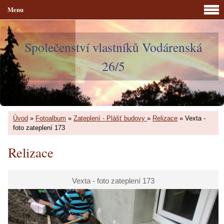
Menu
Společenství vlastníků Vodárenská
26/5
Úvod
»
Fotoalbum
»
Zateplení - Plášť budovy
»
Relizace
»
Vexta -
foto zateplení 173
Relizace
Vexta - foto zateplení 173