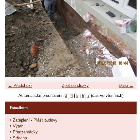
← Předchozí
Zpět do složky
Další →
Automatické procházení:
3
|
4
|
5
|
6
|
7
(čas ve vteřinách)
Fotoalbum
Zateplení - Plášť budovy
Výtah
Předzahrádky
Střecha