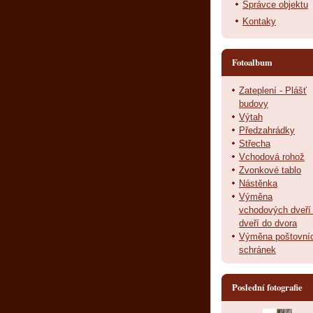
Správce objektu
Kontaky
Fotoalbum
Zateplení - Plášť
budovy
Výtah
Předzahrádky
Střecha
Vchodová rohož
Zvonkové tablo
Nástěnka
Výměna
vchodových dveří
dveří do dvora
Výměna poštovní
schránek
Poslední fotografie