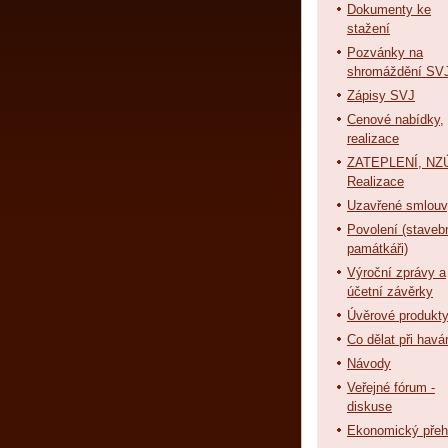
Dokumenty ke
stažení
Pozvánky na
shromáždění SV
Zápisy SVJ
Cenové nabídky,
realizace
ZATEPLENÍ, NZÚ
Realizace
Uzavřené smlou
Povolení (staveb
památkáři)
Výroční zprávy a
účetní závěrky
Úvěrové produkt
Co dělat při havár
Návody
Veřejné fórum -
diskuse
Ekonomický přeh