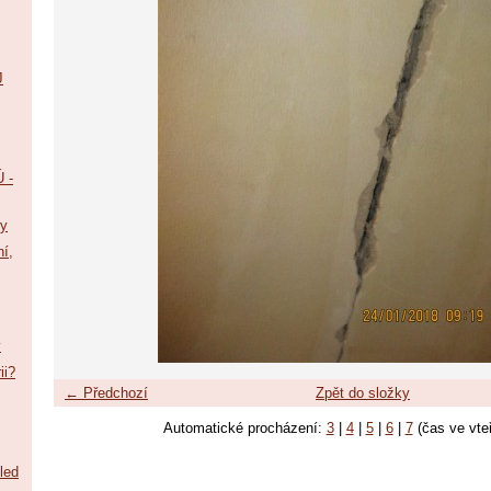
J
 -
vy
ní,
y
ii?
← Předchozí
Zpět do složky
Automatické procházení:
3
|
4
|
5
|
6
|
7
(čas ve vte
led