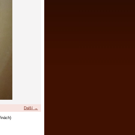
Další →
řinách)