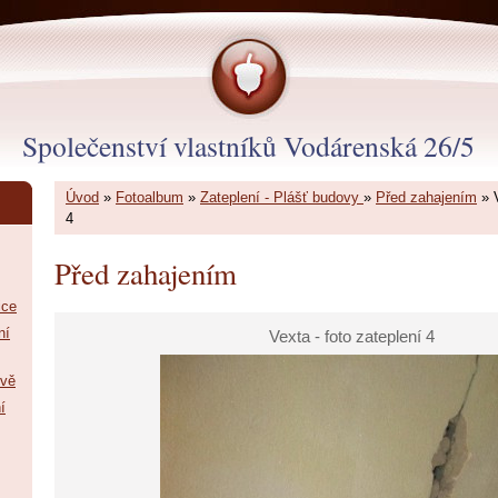
Společenství vlastníků Vodárenská 26/5
Úvod
»
Fotoalbum
»
Zateplení - Plášť budovy
»
Před zahajením
»
4
Před zahajením
ice
ní
Vexta - foto zateplení 4
ově
í