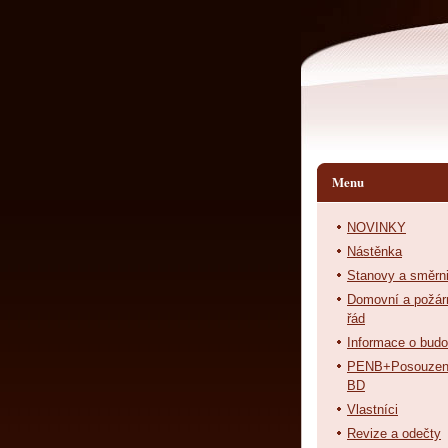
Menu
NOVINKY
Nástěnka
Stanovy a směrn
Domovní a požár
řád
Informace o bud
PENB+Posouzen
BD
Vlastníci
Revize a odečty