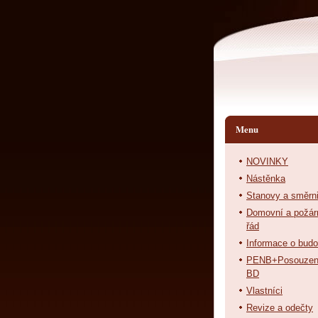
Menu
NOVINKY
Nástěnka
Stanovy a směrn
Domovní a požár
řád
Informace o bud
PENB+Posouzen
BD
Vlastníci
Revize a odečty