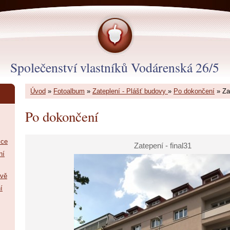
Společenství vlastníků Vodárenská 26/5
Úvod
»
Fotoalbum
»
Zateplení - Plášť budovy
»
Po dokončení
»
Za
Po dokončení
ice
Zatepení - final31
ní
ově
í