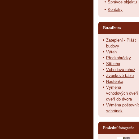
Správce objektu
Kontaky
Fotoalbum
Zateplení - Plášť
budovy
Výtah
Předzahrádky
Střecha
Vchodová rohož
Zvonkové tablo
Nástěnka
Výměna
vchodových dveří
dveří do dvora
Výměna poštovní
schránek
Poslední fotografie