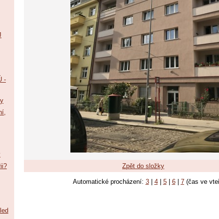
J
 -
vy
ní,
y
ii?
Zpět do složky
Automatické procházení:
3
|
4
|
5
|
6
|
7
(čas ve vte
led