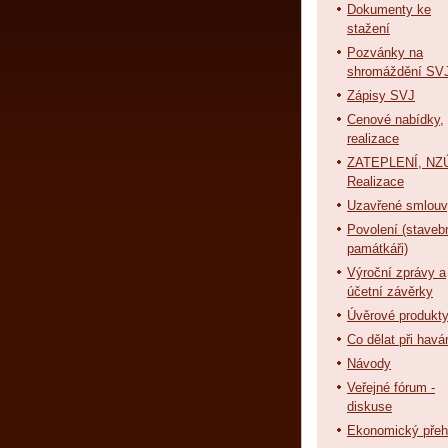
Dokumenty ke
stažení
Pozvánky na
shromáždění SV
Zápisy SVJ
Cenové nabídky,
realizace
ZATEPLENÍ, NZÚ
Realizace
Uzavřené smlou
Povolení (staveb
památkáři)
Výroční zprávy a
účetní závěrky
Úvěrové produkt
Co dělat při havár
Návody
Veřejné fórum -
diskuse
Ekonomický přeh