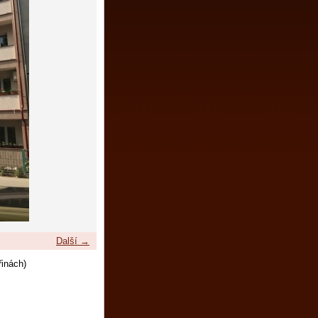
Další →
řinách)