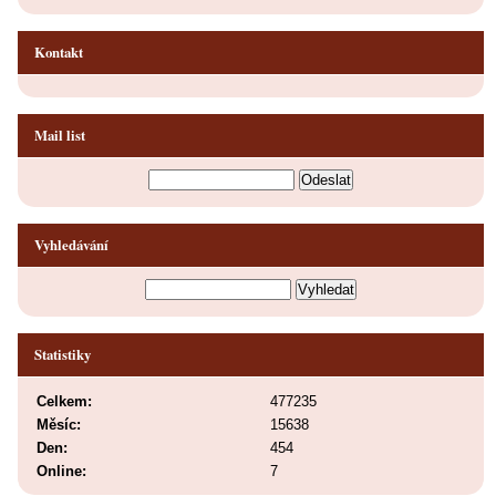
Kontakt
Mail list
Vyhledávání
Statistiky
Celkem:
477235
Měsíc:
15638
Den:
454
Online:
7