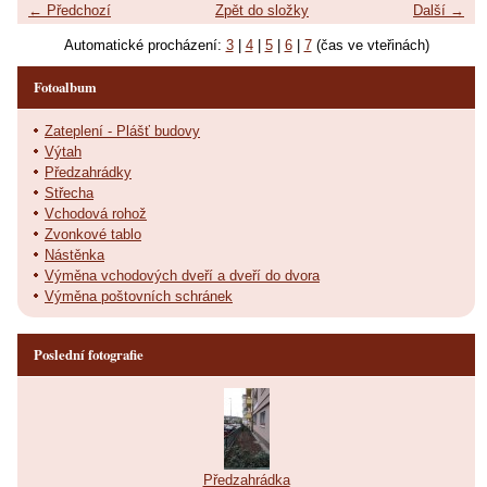
← Předchozí
Zpět do složky
Další →
Automatické procházení:
3
|
4
|
5
|
6
|
7
(čas ve vteřinách)
Fotoalbum
Zateplení - Plášť budovy
Výtah
Předzahrádky
Střecha
Vchodová rohož
Zvonkové tablo
Nástěnka
Výměna vchodových dveří a dveří do dvora
Výměna poštovních schránek
Poslední fotografie
Předzahrádka