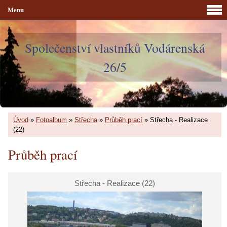
Menu
Společenství vlastníků Vodárenská
26/5
Úvod
»
Fotoalbum
»
Střecha
»
Průběh prací
»
Střecha - Realizace
(22)
Průběh prací
Střecha - Realizace (22)