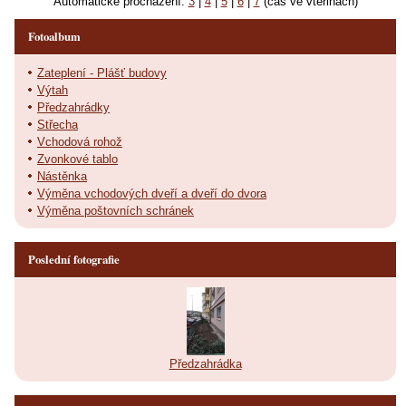
Automatické procházení:
3
|
4
|
5
|
6
|
7
(čas ve vteřinách)
Fotoalbum
Zateplení - Plášť budovy
Výtah
Předzahrádky
Střecha
Vchodová rohož
Zvonkové tablo
Nástěnka
Výměna vchodových dveří a dveří do dvora
Výměna poštovních schránek
Poslední fotografie
Předzahrádka