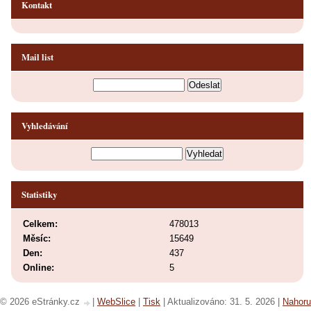
Kontakt
Mail list
Vyhledávání
Statistiky
Celkem:
478013
Měsíc:
15649
Den:
437
Online:
5
© 2026 eStránky.cz
|
WebSlice
|
Tisk
|
Aktualizováno: 31. 5. 2026
|
Nahoru