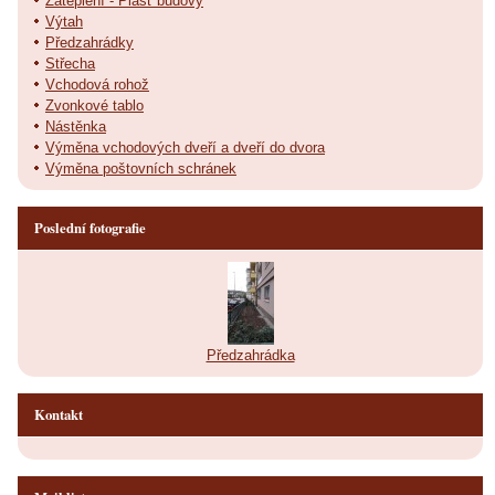
Zateplení - Plášť budovy
Výtah
Předzahrádky
Střecha
Vchodová rohož
Zvonkové tablo
Nástěnka
Výměna vchodových dveří a dveří do dvora
Výměna poštovních schránek
Poslední fotografie
Předzahrádka
Kontakt