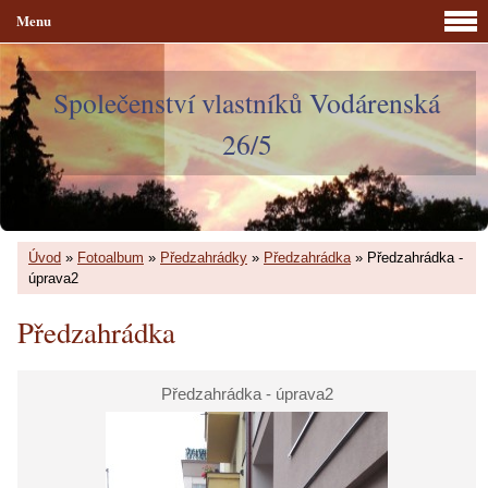
Menu
Společenství vlastníků Vodárenská
26/5
Úvod
»
Fotoalbum
»
Předzahrádky
»
Předzahrádka
»
Předzahrádka -
úprava2
Předzahrádka
Předzahrádka - úprava2