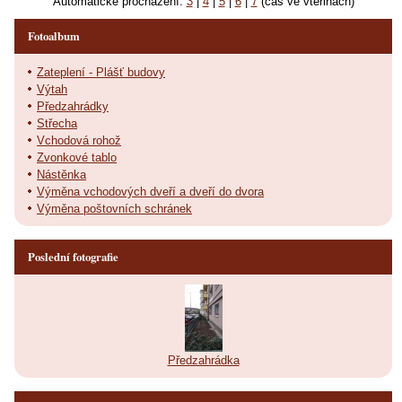
Automatické procházení:
3
|
4
|
5
|
6
|
7
(čas ve vteřinách)
Fotoalbum
Zateplení - Plášť budovy
Výtah
Předzahrádky
Střecha
Vchodová rohož
Zvonkové tablo
Nástěnka
Výměna vchodových dveří a dveří do dvora
Výměna poštovních schránek
Poslední fotografie
Předzahrádka