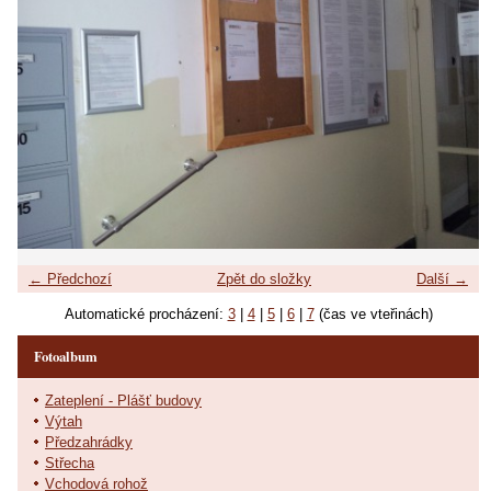
← Předchozí
Zpět do složky
Další →
Automatické procházení:
3
|
4
|
5
|
6
|
7
(čas ve vteřinách)
Fotoalbum
Zateplení - Plášť budovy
Výtah
Předzahrádky
Střecha
Vchodová rohož