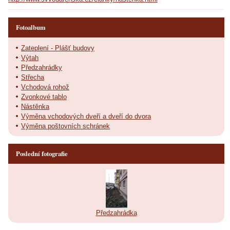
Fotoalbum
Zateplení - Plášť budovy
Výtah
Předzahrádky
Střecha
Vchodová rohož
Zvonkové tablo
Nástěnka
Výměna vchodových dveří a dveří do dvora
Výměna poštovních schránek
Poslední fotografie
Předzahrádka