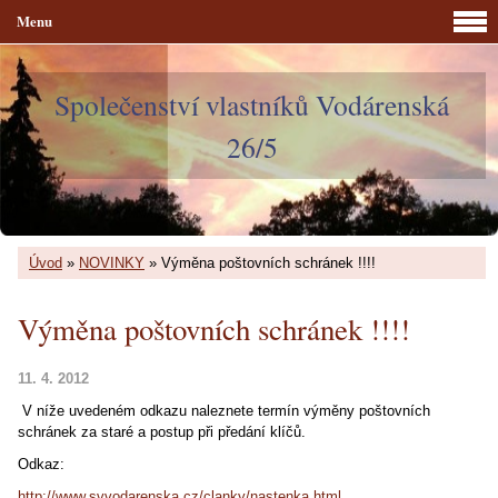
Menu
Společenství vlastníků Vodárenská
26/5
Úvod
»
NOVINKY
»
Výměna poštovních schránek !!!!
Výměna poštovních schránek !!!!
11. 4. 2012
V níže uvedeném odkazu naleznete termín výměny poštovních
schránek za staré a postup při předání klíčů.
Odkaz:
http://www.svvodarenska.cz/clanky/nastenka.html