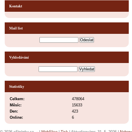
Kontakt
Mail list
Vyhledávání
Statistiky
Celkem:
478064
Měsíc:
15633
Den:
423
Online:
6
© 2026 eStránky.cz
|
WebSlice
|
Tisk
|
Aktualizováno: 31. 5. 2026
|
Nahoru