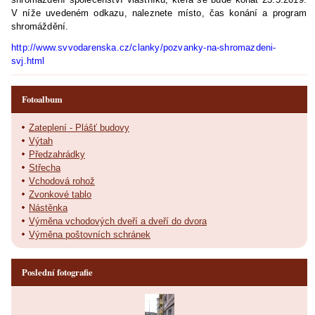
V níže uvedeném odkazu, naleznete místo, čas konání a program
shromáždění.
http://www.svvodarenska.cz/clanky/pozvanky-na-shromazdeni-
svj.html
Fotoalbum
Zateplení - Plášť budovy
Výtah
Předzahrádky
Střecha
Vchodová rohož
Zvonkové tablo
Nástěnka
Výměna vchodových dveří a dveří do dvora
Výměna poštovních schránek
Poslední fotografie