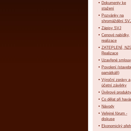
Dokumenty ke
stažení
Pozvánky na
shromáždění SV
Zápisy SVJ
Cenové nabídky,
realizace
ZATEPLENÍ, NZÚ
Realizace
Uzavřené smlou
Povolení (staveb
památkáři)
Výroční zprávy a
účetní závěrky
Úvěrové produkt
Co dělat při havár
Návody
Veřejné fórum -
diskuse
Ekonomický přeh