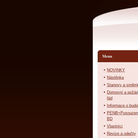
Menu
NOVINKY
Nástěnka
Stanovy a směrn
Domovní a požár
řád
Informace o bud
PENB+Posouzen
BD
Vlastníci
Revize a odečty