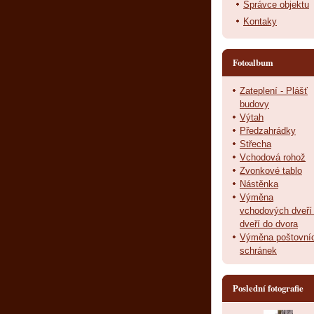
Správce objektu
Kontaky
Fotoalbum
Zateplení - Plášť
budovy
Výtah
Předzahrádky
Střecha
Vchodová rohož
Zvonkové tablo
Nástěnka
Výměna
vchodových dveří
dveří do dvora
Výměna poštovní
schránek
Poslední fotografie